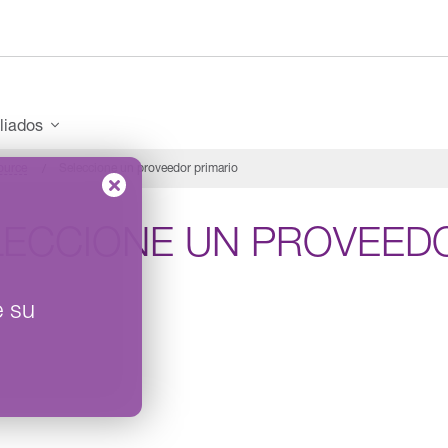
iliados
ource
Seleccione un proveedor primario
LECCIONE UN PROVEED
e su