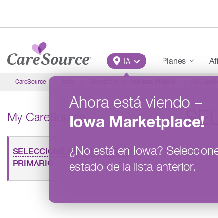
Pasar al contenido principal
Main Menu
Planes
Af
IA
CareSource
Iowa
Descripción general para afiliados
My CareS
Ahora está viendo
–
SE
My CareSource
Iowa
Marketplace
!
¿No está en
Iowa
?
Seleccion
SELECCIONE UN PROVEEDOR
PRIMARIO
estado de la lista anterior.