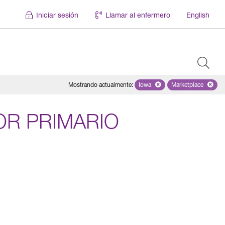
Iniciar sesión
Llamar al enfermero
English
Mostrando actualmente
:
Iowa
Remove selected state 'Iowa'
Marketplace
Remove selec
OR PRIMARIO