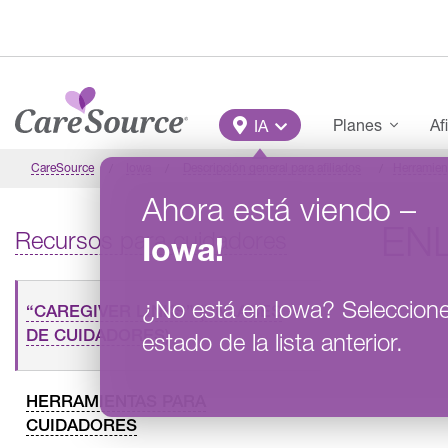
Pasar al contenido principal
Main Menu
Planes
Af
IA
CareSource
Iowa
Descripción general para afiliados
Herramien
Ahora está viendo
–
EN
Recursos para cuidadores
Iowa
!
¿No está en
Iowa
?
Seleccion
“CAREGIVER LINKS” (ENLACES
DE CUIDADORES)
estado de la lista anterior.
HERRAMIENTAS PARA
CUIDADORES