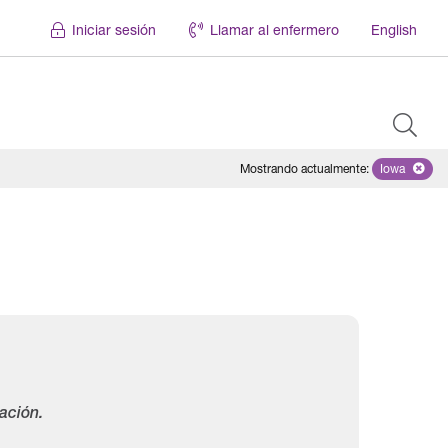
Iniciar sesión
Llamar al enfermero
English
Mostrando actualmente
:
Iowa
Remove se
ación.