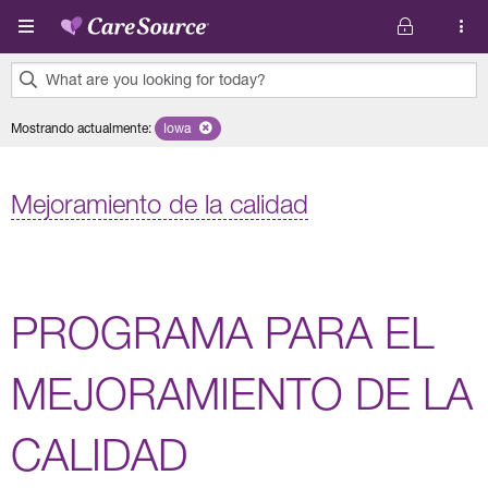
Pasar al contenido principal
What are you looking for today?
0
Mostrando actualmente
:
Iowa
Remove selected state 'Iowa'
results
found.
Mejoramiento de la calidad
PROGRAMA PARA EL
MEJORAMIENTO DE LA
CALIDAD