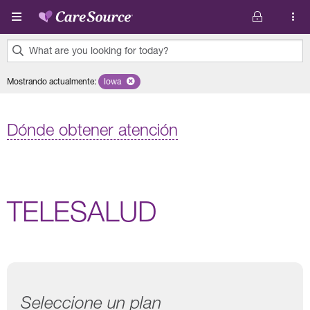
Pasar al contenido principal
What are you looking for today?
0
Mostrando actualmente
:
Iowa
Remove selected state 'Iowa'
results
found.
Dónde obtener atención
TELESALUD
Seleccione un plan