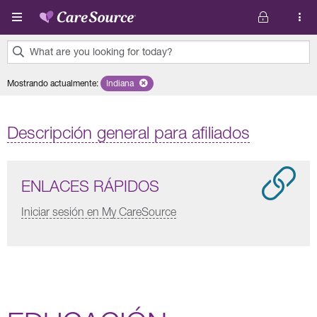
Pasar al contenido principal
What are you looking for today?
0
Mostrando actualmente
:
Indiana
Remove selected state 'Indiana'
results
found.
Descripción general para afiliados
ENLACES RÁPIDOS
Iniciar sesión en My CareSource