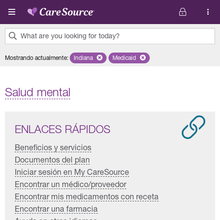
Pasar al contenido principal
What are you looking for today?
0
Mostrando actualmente
:
Indiana
Remove selected state 'Indiana'
Medicaid
Remove selected plan 'Medicaid'
results
found.
Salud mental
ENLACES RÁPIDOS
Beneficios y servicios
Documentos del plan
Iniciar sesión en My CareSource
Encontrar un médico/proveedor
Encontrar mis medicamentos con receta
Encontrar una farmacia