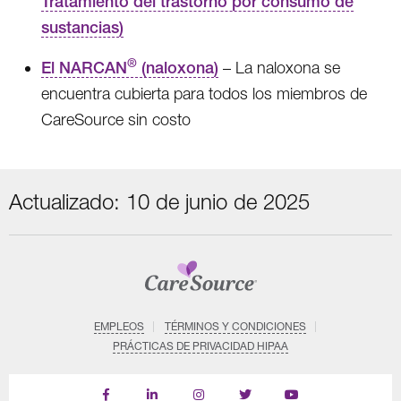
Tratamiento del trastorno por consumo de
sustancias)
®
El NARCAN
(naloxona)
– La naloxona se
encuentra cubierta para todos los miembros de
CareSource sin costo
Actualizado: 10 de junio de 2025
EMPLEOS
TÉRMINOS Y CONDICIONES
PRÁCTICAS DE PRIVACIDAD HIPAA
Find
Follow
Follow
Follow
Subscribe