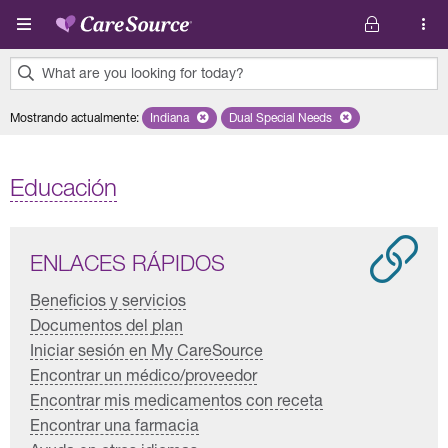
Pasar al contenido principal
What are you looking for today?
0
Mostrando actualmente
:
Indiana
Remove selected state 'Indiana'
Dual Special Needs
Remove selected plan 'Dual Sp
results
found.
Educación
ENLACES RÁPIDOS
Beneficios y servicios
Documentos del plan
Iniciar sesión en My CareSource
Encontrar un médico/proveedor
Encontrar mis medicamentos con receta
Encontrar una farmacia