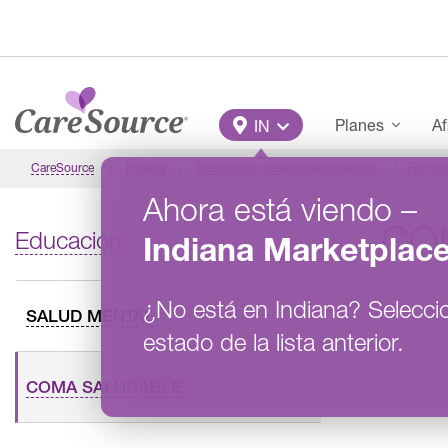
Pasar al contenido principal
Main Menu
Planes
Af
IN
CareSource
Indiana
Descripción general para afiliados
Educac
Ahora está viendo
–
CO
Educación
Indiana
Marketplac
¿No está en
Indiana
?
Selecci
SALUD MENTAL
estado de la lista anterior.
COMA SALUDABLE