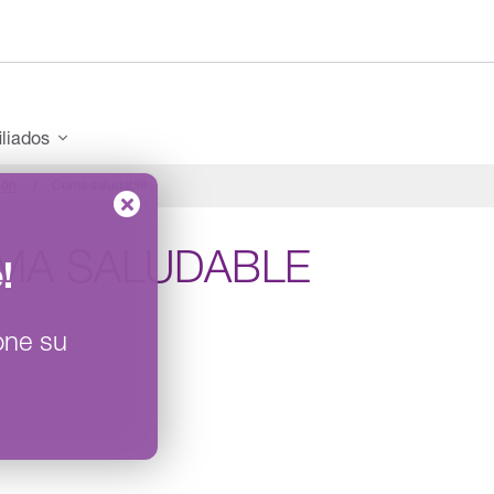
iliados
ión
Coma saludable
MA SALUDABLE
e
!
one su