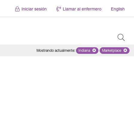
Iniciar sesión
Llamar al enfermero
English
Mostrando actualmente
:
Indiana
Remove selected state 'Indian
Marketplace
Remove selec