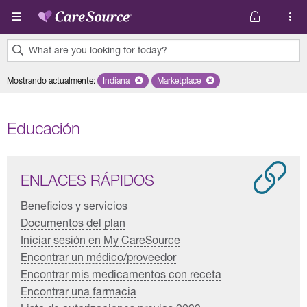
Pasar al contenido principal
What are you looking for today?
0
Mostrando actualmente
:
Indiana
Remove selected state 'Indiana'
Marketplace
Remove selected plan 'Marketplac
results
found.
Educación
ENLACES RÁPIDOS
Beneficios y servicios
Documentos del plan
Iniciar sesión en My CareSource
Encontrar un médico/proveedor
Encontrar mis medicamentos con receta
Encontrar una farmacia