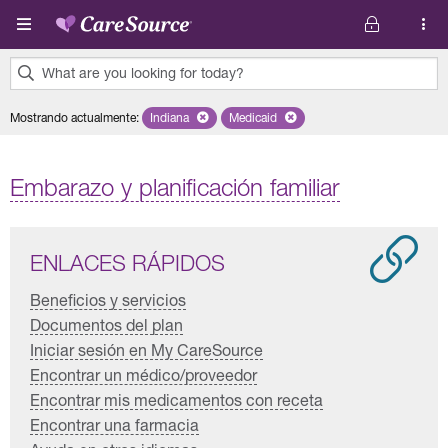
Pasar al contenido principal
What are you looking for today?
0
Mostrando actualmente
:
Indiana
Remove selected state 'Indiana'
Medicaid
Remove selected plan 'Medicaid'
results
found.
Embarazo y planificación familiar
ENLACES RÁPIDOS
Beneficios y servicios
Documentos del plan
Iniciar sesión en My CareSource
Encontrar un médico/proveedor
Encontrar mis medicamentos con receta
Encontrar una farmacia