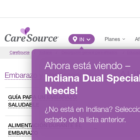
Pasar al contenido principal
Main Menu
Planes
Af
IN
CareSource
Indiana
Descripción general para afiliados
Educac
Ahora está viendo
–
AL
Embarazo y planificación familiar
Indiana
Dual Specia
Needs
!
GUÍA PARA UN EMBARAZO
SALUDABLE
¿No está en
Indiana
?
Selecci
estado de la lista anterior.
ALIMENTACIÓN DURANTE EL
EMBARAZO