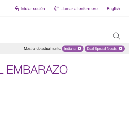
Iniciar sesión
Llamar al enfermero
English
Mostrando actualmente
:
Indiana
Remove selected state 'Indiana'
Dual Special Needs
Remove selected
EL EMBARAZO