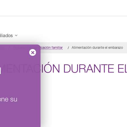
iliados
ión
Embarazo y planificación familiar
Alimentación durante el embarazo
IMENTACIÓN DURANTE 
l
one su