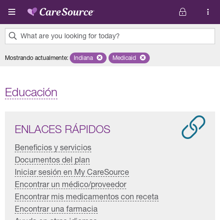
Pasar al contenido principal
What are you looking for today?
0
Mostrando actualmente
:
Indiana
Remove selected state 'Indiana'
Medicaid
Remove selected plan 'Medicaid'
results
found.
Educación
ENLACES RÁPIDOS
Beneficios y servicios
Documentos del plan
Iniciar sesión en My CareSource
Encontrar un médico/proveedor
Encontrar mis medicamentos con receta
Encontrar una farmacia