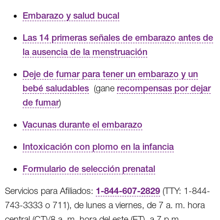
Embarazo y salud bucal
Las 14 primeras señales de embarazo antes de
la ausencia de la menstruación
Deje de fumar para tener un embarazo y un
bebé saludables
(gane
recompensas por dejar
de fumar
)
Vacunas durante el embarazo
Intoxicación con plomo en la infancia
Formulario de selección prenatal
1-844-607-2829
Servicios para Afiliados:
(TTY: 1-844-
743-3333 o 711), de lunes a viernes, de 7 a. m. hora
central (CT)/8 a. m. hora del este (ET), a 7 p.m.