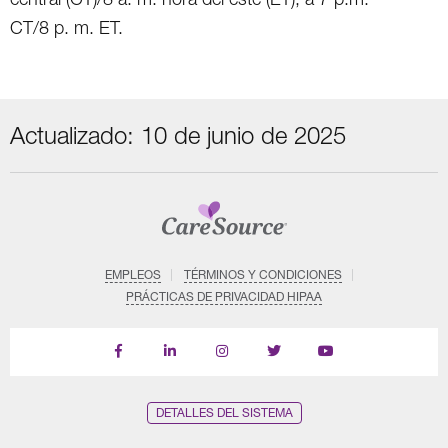
CT/8 p. m. ET.
Actualizado: 10 de junio de 2025
EMPLEOS
TÉRMINOS Y CONDICIONES
PRÁCTICAS DE PRIVACIDAD HIPAA
Find
Follow
Follow
Follow
Subscribe
us
us
us
us
on
on
on
on
on
YouTube
Facebook
LinkedIn
Instagram
Twitter
DETALLES DEL SISTEMA