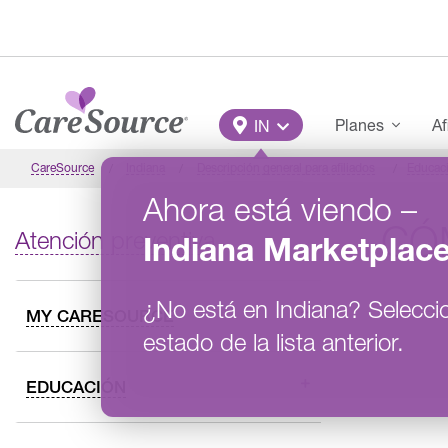
Pasar al contenido principal
Main Menu
Planes
Af
IN
CareSource
Indiana
Descripción general para afiliados
Educac
Ahora está viendo
–
CÓ
Atención preventiva
Indiana
Marketplac
¿No está en
Indiana
?
Selecci
MY CARESOURCE
estado de la lista anterior.
EDUCACIÓN