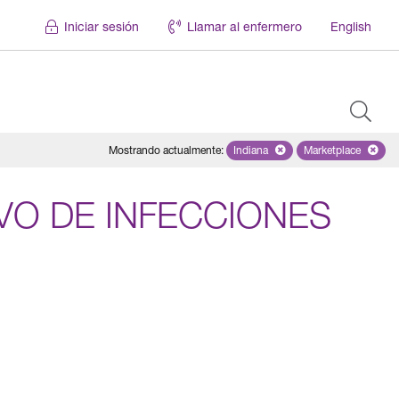
Iniciar sesión
Llamar al enfermero
English
Mostrando actualmente
:
Indiana
Remove selected state 'Indian
Marketplace
Remove selec
O DE INFECCIONES