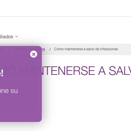
iliados
ión
Atención preventiva
Cómo mantenerse a salvo de infecciones
MO MANTENERSE A SALV
e
!
one su