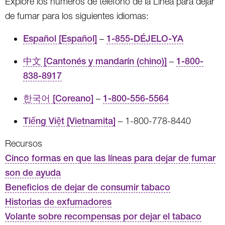
Explore los números de teléfono de la Línea para dejar
de fumar para los siguientes idiomas:
Español [Español]
–
1-855-DÉJELO-YA
中文 [Cantonés y mandarín (chino)]
–
1-800-
838-8917
한국어 [Coreano]
–
1-800-556-5564
Tiếng Việt [Vietnamita]
– 1-800-778-8440
Recursos
Cinco formas en que las líneas para dejar de fumar
son de ayuda
Beneficios de dejar de consumir tabaco
Historias de exfumadores
Volante sobre recompensas por dejar el tabaco