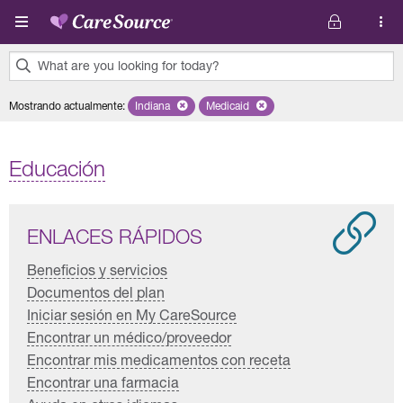
Pasar al contenido principal
What are you looking for today?
0
Mostrando actualmente
:
Indiana
Remove selected state 'Indiana'
Medicaid
Remove selected plan 'Medicaid'
results
found.
Educación
ENLACES RÁPIDOS
Beneficios y servicios
Documentos del plan
Iniciar sesión en My CareSource
Encontrar un médico/proveedor
Encontrar mis medicamentos con receta
Encontrar una farmacia