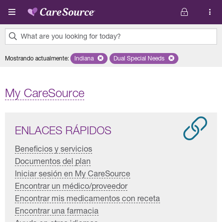
Pasar al contenido principal
What are you looking for today?
0
Mostrando actualmente
:
Indiana
Remove selected state 'Indiana'
Dual Special Needs
Remove selected plan 'Dual Sp
results
found.
My CareSource
ENLACES RÁPIDOS
Beneficios y servicios
Documentos del plan
Iniciar sesión en My CareSource
Encontrar un médico/proveedor
Encontrar mis medicamentos con receta
Encontrar una farmacia