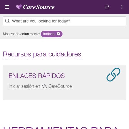
Pasar al contenido principal
What are you looking for today?
0
Mostrando actualmente
:
Indiana
Remove selected state 'Indiana'
results
found.
Recursos para cuidadores
ENLACES RÁPIDOS
Iniciar sesión en My CareSource