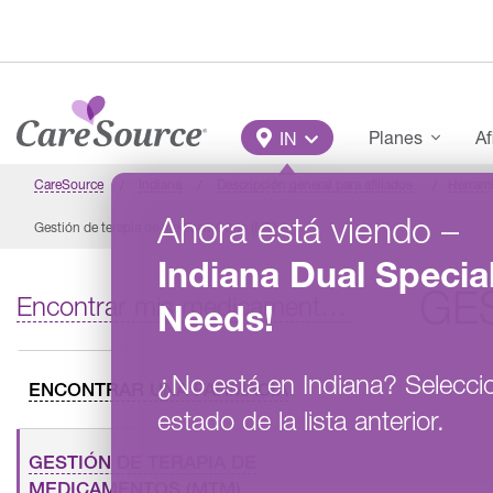
Pasar al contenido principal
Main Menu
Planes
Af
IN
CareSource
Indiana
Descripción general para afiliados
Herrami
Ahora está viendo
–
Gestión de terapia de medicamentos (MTM)
Indiana
Dual Specia
GE
Encontrar mis medicamentos con receta
Needs
!
¿No está en
Indiana
?
Selecci
ENCONTRAR UNA FARMACIA
estado de la lista anterior.
GESTIÓN DE TERAPIA DE
MEDICAMENTOS (MTM)