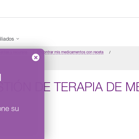
iliados
entas y recursos
Encontrar mis medicamentos con receta
l
STIÓN DE TERAPIA DE 
one su