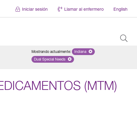
Iniciar sesión
Llamar al enfermero
English
Mostrando actualmente
:
Indiana
Remove selected state 'Indiana'
Dual Special Needs
Remove selected plan 'Dual Special Needs'
MEDICAMENTOS (MTM)