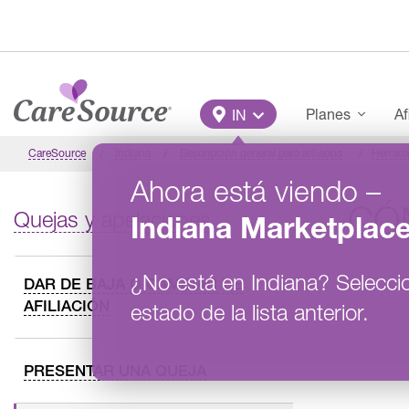
Pasar al contenido principal
Main Menu
Planes
Af
IN
CareSource
Indiana
Descripción general para afiliados
Herrami
Ahora está viendo
–
CÓ
Quejas y apelaciones
Indiana
Marketplac
¿No está en
Indiana
?
Selecci
DAR DE BAJA O CAMBIAR DE
AFILIACIÓN
estado de la lista anterior.
PRESENTAR UNA QUEJA