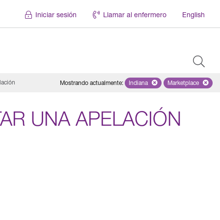
Iniciar sesión
Llamar al enfermero
English
lación
Mostrando actualmente
:
Indiana
Remove selected state 'Indian
Marketplace
Remove selec
AR UNA APELACIÓN