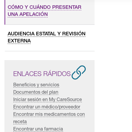
CÓMO Y CUÁNDO PRESENTAR
UNA APELACIÓN
AUDIENCIA ESTATAL Y REVISIÓN
EXTERNA
ENLACES RÁPIDOS
Beneficios y servicios
Documentos del plan
Iniciar sesión en My CareSource
Encontrar un médico/proveedor
Encontrar mis medicamentos con
receta
Encontrar una farmacia