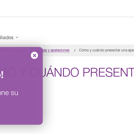
iliados
entas y recursos
Quejas y apelaciones
Cómo y cuándo presentar una ape
MO Y CUÁNDO PRESENT
e
!
one su