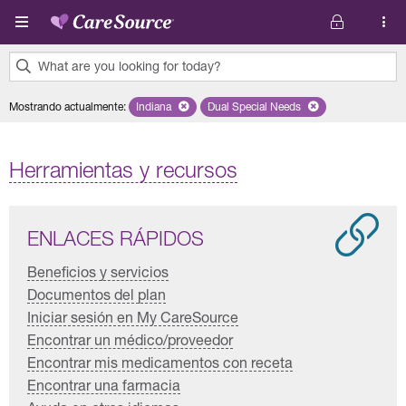
Pasar al contenido principal
What are you looking for today?
0
Mostrando actualmente
:
Indiana
Remove selected state 'Indiana'
Dual Special Needs
Remove selected plan 'Dual Sp
results
found.
Herramientas y recursos
ENLACES RÁPIDOS
Beneficios y servicios
Documentos del plan
Iniciar sesión en My CareSource
Encontrar un médico/proveedor
Encontrar mis medicamentos con receta
Encontrar una farmacia