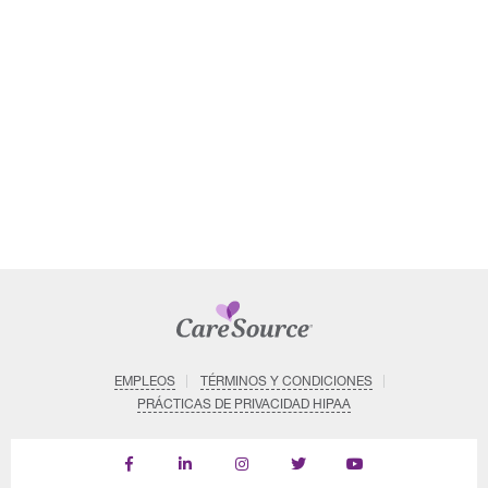
EMPLEOS
TÉRMINOS Y CONDICIONES
PRÁCTICAS DE PRIVACIDAD HIPAA
Find
Follow
Follow
Follow
Subscribe
us
us
us
us
on