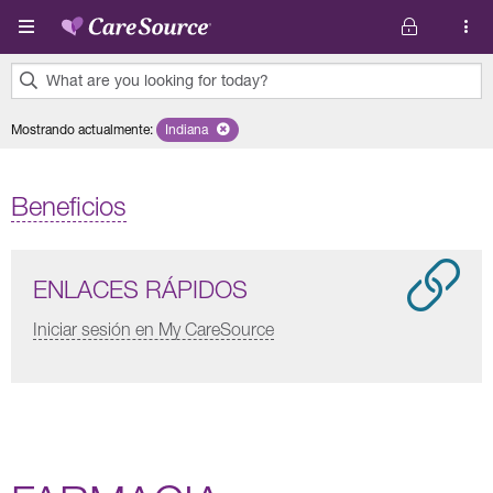
Pasar al contenido principal
What are you looking for today?
0
Mostrando actualmente
:
Indiana
Remove selected state 'Indiana'
results
found.
Beneficios
ENLACES RÁPIDOS
Iniciar sesión en My CareSource