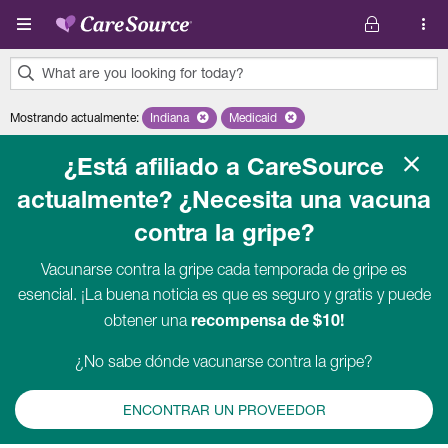
Pasar al contenido principal
What are you looking for today?
0
Mostrando actualmente
:
Indiana
Remove selected state 'Indiana'
Medicaid
Remove selected plan 'Medicaid'
results
found.
¿Está afiliado a CareSource
actualmente? ¿Necesita una vacuna
contra la gripe?
Vacunarse contra la gripe cada temporada de gripe es
esencial. ¡La buena noticia es que es seguro y gratis y puede
recompensa de $10!
obtener una
¿No sabe dónde vacunarse contra la gripe?
ENCONTRAR UN PROVEEDOR