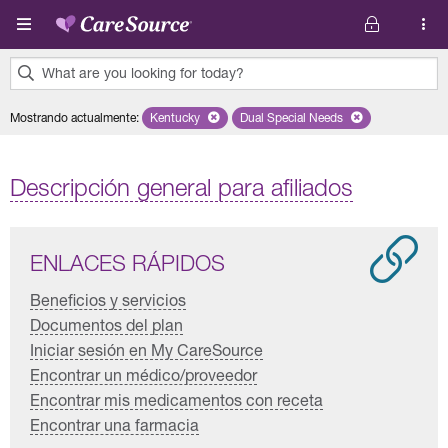
Pasar al contenido principal
What are you looking for today?
0
Mostrando actualmente
:
Kentucky
Remove selected state 'Kentucky'
Dual Special Needs
Remove selected plan 'Dual 
results
found.
Descripción general para afiliados
ENLACES RÁPIDOS
Beneficios y servicios
Documentos del plan
Iniciar sesión en My CareSource
Encontrar un médico/proveedor
Encontrar mis medicamentos con receta
Encontrar una farmacia