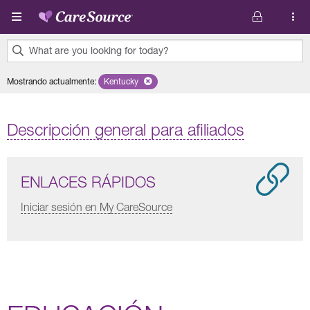
Pasar al contenido principal
What are you looking for today?
0
Mostrando actualmente
:
Kentucky
Remove selected state 'Kentucky'
results
found.
Descripción general para afiliados
ENLACES RÁPIDOS
Iniciar sesión en My CareSource