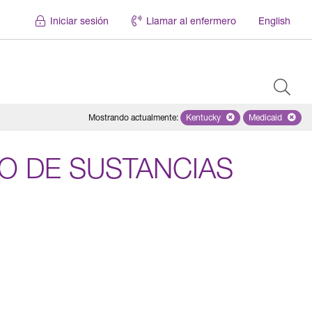
Iniciar sesión
Llamar al enfermero
English
Mostrando actualmente
:
Kentucky
Remove selected state 'Ken
Medicaid
Remove sel
 DE SUSTANCIAS