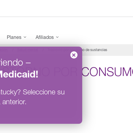
enu
Planes
Afiliados
ación
Salud mental
Trastorno por consumo de sustancias
viendo
–
ASTORNO POR CONSUMO
edicaid
!
tucky
?
Seleccione su
 anterior.