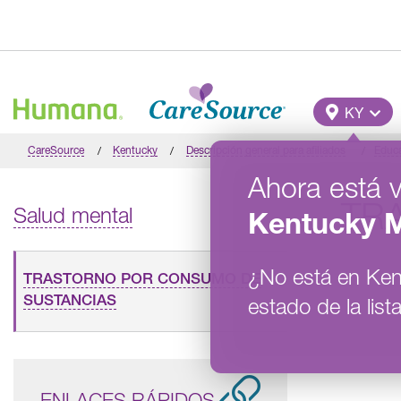
Pasar al contenido principal
Main M
KY
CareSource
Kentucky
Descripción general para afiliados
Educ
Ahora está 
TR
Salud mental
Kentucky
M
¿No está en
Ken
TRASTORNO POR CONSUMO DE
SUSTANCIAS
estado de la lista
ENLACES RÁPIDOS