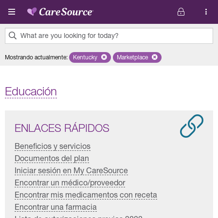
Pasar al contenido principal
What are you looking for today?
0
Mostrando actualmente
:
Kentucky
Remove selected state 'Kentucky'
Marketplace
Remove selected plan 'Marketpl
results
found.
Educación
ENLACES RÁPIDOS
Beneficios y servicios
Documentos del plan
Iniciar sesión en My CareSource
Encontrar un médico/proveedor
Encontrar mis medicamentos con receta
Encontrar una farmacia