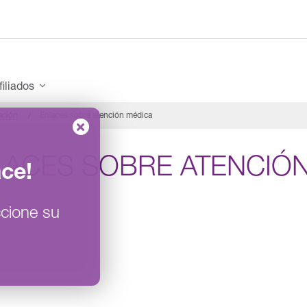
filiados
ación
Enlaces sobre atención médica
LACES SOBRE ATENCIÓN
ace
!
cione su