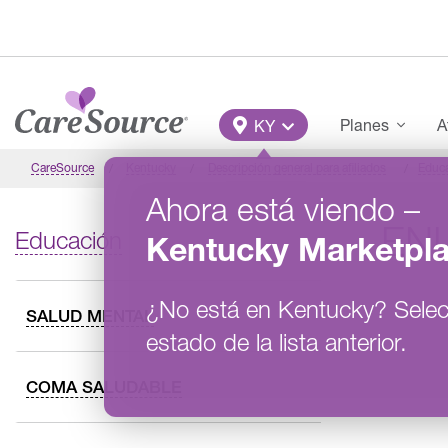
Pasar al contenido principal
Main Menu
Planes
A
KY
CareSource
Kentucky
Descripción general para afiliados
Educ
Ahora está viendo
–
EN
Educación
Kentucky
Marketpl
¿No está en
Kentucky
?
Selec
SALUD MENTAL
estado de la lista anterior.
COMA SALUDABLE