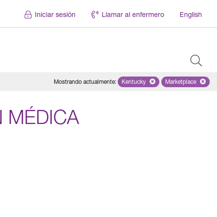
Iniciar sesión
Llamar al enfermero
English
Mostrando actualmente
:
Kentucky
Remove selected state 'Kentuc
Marketplace
Remove selec
 MÉDICA