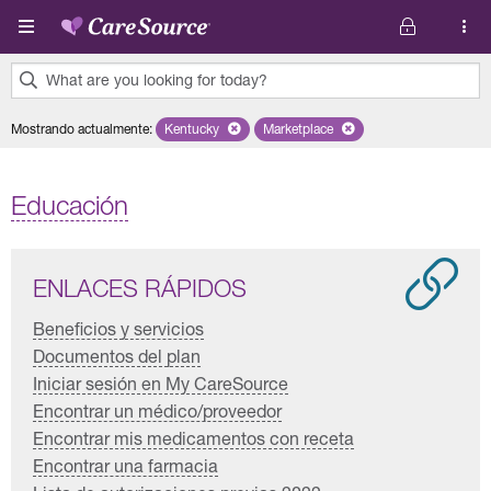
Pasar al contenido principal
What are you looking for today?
0
Mostrando actualmente
:
Kentucky
Remove selected state 'Kentucky'
Marketplace
Remove selected plan 'Marketpl
results
found.
Educación
ENLACES RÁPIDOS
Beneficios y servicios
Documentos del plan
Iniciar sesión en My CareSource
Encontrar un médico/proveedor
Encontrar mis medicamentos con receta
Encontrar una farmacia