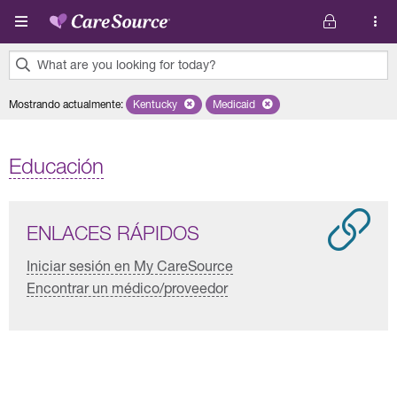
Pasar al contenido principal
What are you looking for today?
0
Mostrando actualmente
:
Kentucky
Remove selected state 'Kentucky'
Medicaid
Remove selected plan 'Medicaid'
results
found.
Educación
ENLACES RÁPIDOS
Iniciar sesión en My CareSource
Encontrar un médico/proveedor