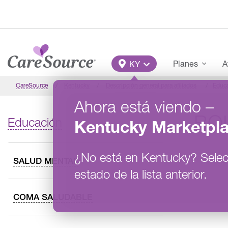
Pasar al contenido principal
Main Menu
Planes
A
KY
CareSource
Kentucky
Descripción general para afiliados
Educ
Ahora está viendo
–
BO
Educación
Kentucky
Marketpl
¿No está en
Kentucky
?
Selec
SALUD MENTAL
estado de la lista anterior.
COMA SALUDABLE