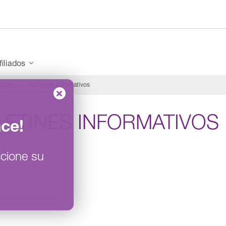
filiados
ación
Boletines informativos
LETINES INFORMATIVOS
ace
!
cione su