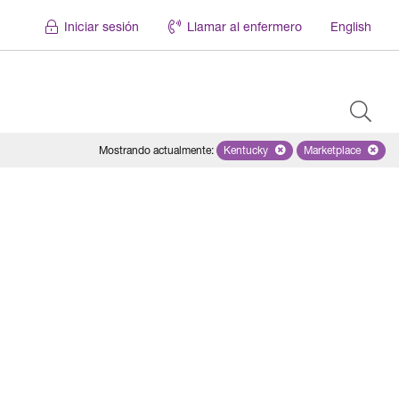
Iniciar sesión
Llamar al enfermero
English
Mostrando actualmente
:
Kentucky
Remove selected state 'Kentuc
Marketplace
Remove selec