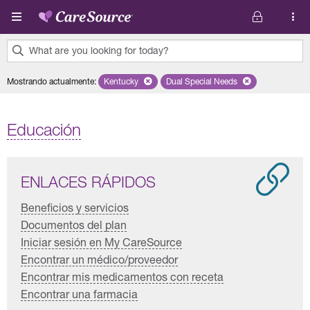
Pasar al contenido principal
What are you looking for today?
0
Mostrando actualmente
:
Kentucky
Remove selected state 'Kentucky'
Dual Special Needs
Remove selected plan 'Dual 
results
found.
Educación
ENLACES RÁPIDOS
Beneficios y servicios
Documentos del plan
Iniciar sesión en My CareSource
Encontrar un médico/proveedor
Encontrar mis medicamentos con receta
Encontrar una farmacia