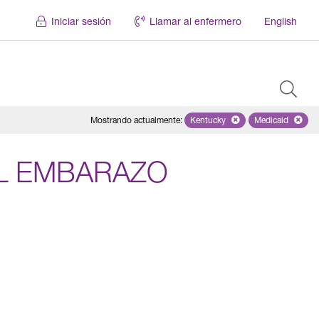
Iniciar sesión
Llamar al enfermero
English
Mostrando actualmente
:
Kentucky
Remove selected state 'Ken
Medicaid
Remove sel
EL EMBARAZO