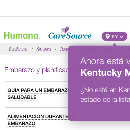
Pasar al contenido principal
Main M
KY
CareSource
Kentucky
Descripción general para afiliados
Educ
Ahora está 
AL
Embarazo y planificación familiar
Kentucky
M
¿No está en
Ken
GUÍA PARA UN EMBARAZO
SALUDABLE
estado de la lista
ALIMENTACIÓN DURANTE EL
EMBARAZO