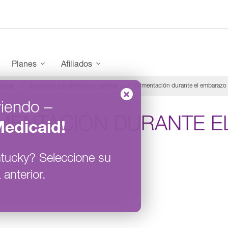
enu
Planes
Afiliados
ación
Embarazo y planificación familiar
Alimentación durante el embarazo
viendo
–
IMENTACIÓN DURANTE 
edicaid
!
tucky
?
Seleccione su
 anterior.