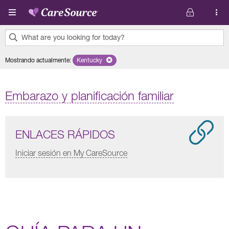
Pasar al contenido principal
What are you looking for today?
0
Mostrando actualmente
:
Kentucky
Remove selected state 'Kentucky'
results
found.
Embarazo y planificación familiar
ENLACES RÁPIDOS
Iniciar sesión en My CareSource