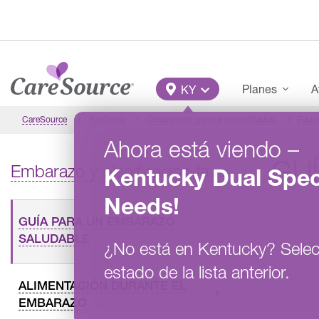
Pasar al contenido principal
Main Menu
Planes
A
KY
CareSource
Kentucky
Descripción general para afiliados
Educ
Ahora está viendo
–
GU
Embarazo y planificación familiar
Kentucky
Dual Spec
Needs
!
GUÍA PARA UN EMBARAZO
SALUDABLE
¿No está en
Kentucky
?
Selec
estado de la lista anterior.
ALIMENTACIÓN DURANTE EL
EMBARAZO