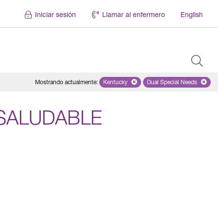
Iniciar sesión
Llamar al enfermero
English
Mostrando actualmente
:
Kentucky
Remove selected state 'Kentucky'
Dual Special Needs
Remove selected
SALUDABLE