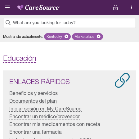
Pasar al contenido principal
What are you looking for today?
0
Mostrando actualmente
:
Kentucky
Remove selected state 'Kentucky'
Marketplace
Remove selected plan 'Marketpl
results
found.
Educación
ENLACES RÁPIDOS
Beneficios y servicios
Documentos del plan
Iniciar sesión en My CareSource
Encontrar un médico/proveedor
Encontrar mis medicamentos con receta
Encontrar una farmacia