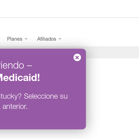
enu
Planes
Afiliados
viendo
–
edicaid
!
tucky
?
Seleccione su
 anterior.