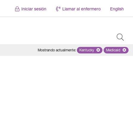
Iniciar sesión
Llamar al enfermero
English
Mostrando actualmente
:
Kentucky
Remove selected state 'Ken
Medicaid
Remove sel