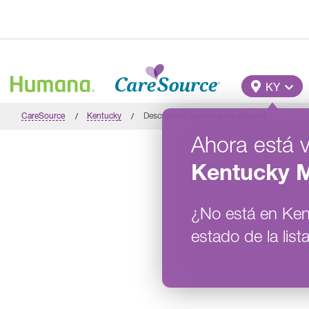
Pasar al contenido principal
Main M
KY
CareSource
Kentucky
Descripción general para afiliados
Ahora está 
Kentucky
M
¿No está en
Ken
estado de la lista