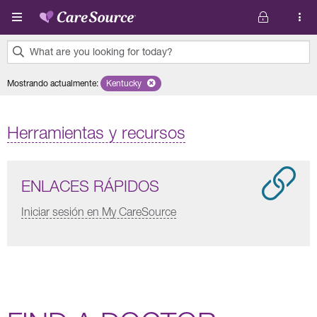
Pasar al contenido principal
What are you looking for today?
0
Mostrando actualmente
:
Kentucky
Remove selected state 'Kentucky'
results
found.
Herramientas y recursos
ENLACES RÁPIDOS
Iniciar sesión en My CareSource