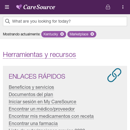
Pasar al contenido principal
What are you looking for today?
0
Mostrando actualmente
:
Kentucky
Remove selected state 'Kentucky'
Marketplace
Remove selected plan 'Marketpl
results
found.
Herramientas y recursos
ENLACES RÁPIDOS
Beneficios y servicios
Documentos del plan
Iniciar sesión en My CareSource
Encontrar un médico/proveedor
Encontrar mis medicamentos con receta
Encontrar una farmacia