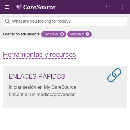
Pasar al contenido principal
What are you looking for today?
0
Mostrando actualmente
:
Kentucky
Remove selected state 'Kentucky'
Medicaid
Remove selected plan 'Medicaid'
results
found.
Herramientas y recursos
ENLACES RÁPIDOS
Iniciar sesión en My CareSource
Encontrar un médico/proveedor