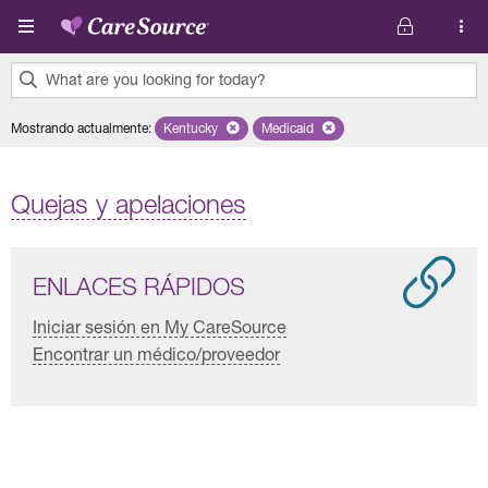
Pasar al contenido principal
What are you looking for today?
0
Mostrando actualmente
:
Kentucky
Remove selected state 'Kentucky'
Medicaid
Remove selected plan 'Medicaid'
results
found.
Quejas y apelaciones
ENLACES RÁPIDOS
Iniciar sesión en My CareSource
Encontrar un médico/proveedor