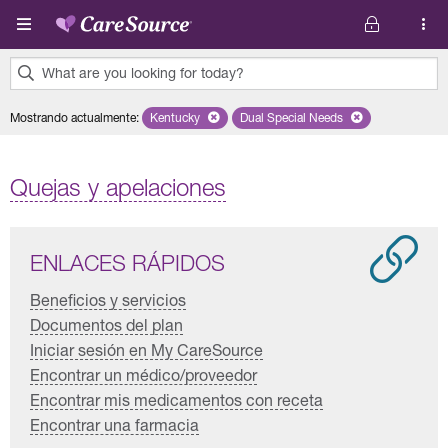
Pasar al contenido principal
What are you looking for today?
0
Mostrando actualmente
:
Kentucky
Remove selected state 'Kentucky'
Dual Special Needs
Remove selected plan 'Dual 
results
found.
Quejas y apelaciones
ENLACES RÁPIDOS
Beneficios y servicios
Documentos del plan
Iniciar sesión en My CareSource
Encontrar un médico/proveedor
Encontrar mis medicamentos con receta
Encontrar una farmacia