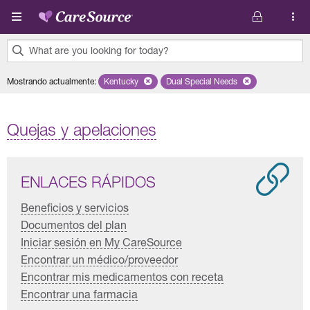
Pasar al contenido principal
What are you looking for today?
0
Mostrando actualmente
:
Kentucky
Remove selected state 'Kentucky'
Dual Special Needs
Remove selected plan 'Dual 
results
found.
Quejas y apelaciones
ENLACES RÁPIDOS
Beneficios y servicios
Documentos del plan
Iniciar sesión en My CareSource
Encontrar un médico/proveedor
Encontrar mis medicamentos con receta
Encontrar una farmacia