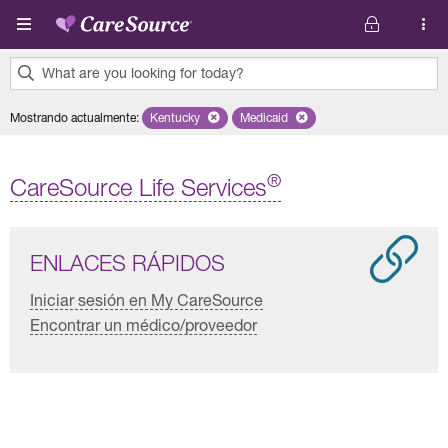
Pasar al contenido principal
What are you looking for today?
0
Mostrando actualmente
:
Kentucky
Remove selected state 'Kentucky'
Medicaid
Remove selected plan 'Medicaid'
results
found.
®
CareSource Life Services
ENLACES RÁPIDOS
Iniciar sesión en My CareSource
Encontrar un médico/proveedor