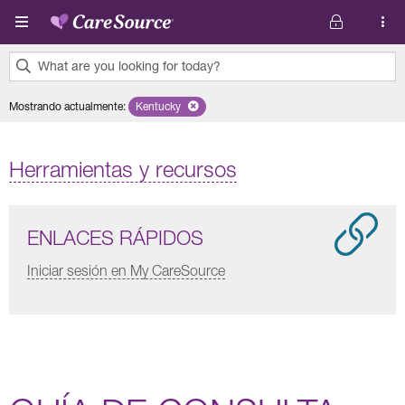
Pasar al contenido principal
What are you looking for today?
0
Mostrando actualmente
:
Kentucky
Remove selected state 'Kentucky'
results
found.
Herramientas y recursos
ENLACES RÁPIDOS
Iniciar sesión en My CareSource