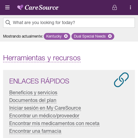
Pasar al contenido principal
What are you looking for today?
0
Mostrando actualmente
:
Kentucky
Remove selected state 'Kentucky'
Dual Special Needs
Remove selected plan 'Dual 
results
found.
Herramientas y recursos
ENLACES RÁPIDOS
Beneficios y servicios
Documentos del plan
Iniciar sesión en My CareSource
Encontrar un médico/proveedor
Encontrar mis medicamentos con receta
Encontrar una farmacia