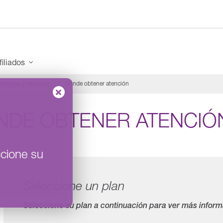
filiados
mientas y recursos
Dónde obtener atención
NDE OBTENER ATENCIÓ
cione su
Seleccione un plan
Seleccione su plan a continuación para ver más inform