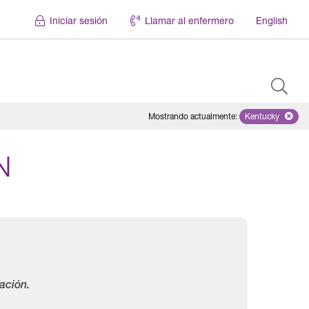
Iniciar sesión
Llamar al enfermero
English
Mostrando actualmente
:
Kentucky
Remove sele
N
ación.