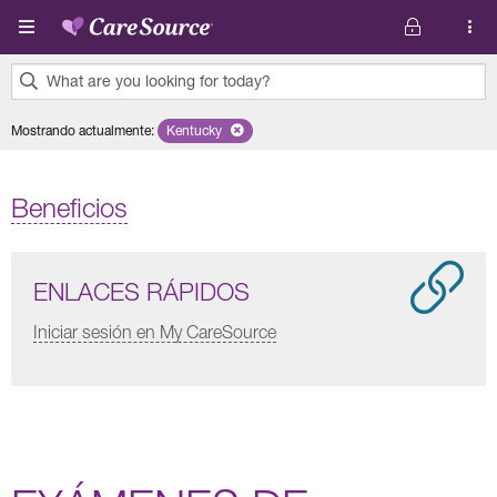
Pasar al contenido principal
What are you looking for today?
0
Mostrando actualmente
:
Kentucky
Remove selected state 'Kentucky'
results
found.
Beneficios
ENLACES RÁPIDOS
Iniciar sesión en My CareSource