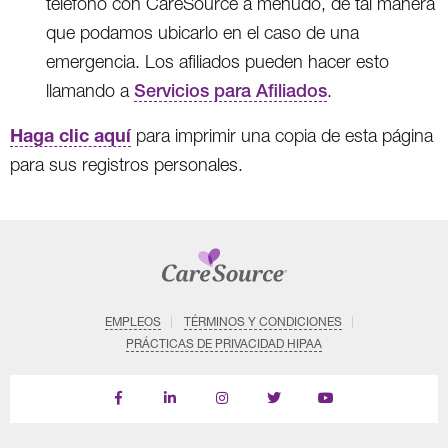
teléfono con CareSource a menudo, de tal manera
que podamos ubicarlo en el caso de una
emergencia. Los afiliados pueden hacer esto
llamando a
Servicios para Afiliados
.
Haga clic aquí
para imprimir una copia de esta página
para sus registros personales.
EMPLEOS
TÉRMINOS Y CONDICIONES
PRÁCTICAS DE PRIVACIDAD HIPAA
Find
Follow
Follow
Follow
Subscribe
us
us
us
us
on
on
on
on
on
YouTube
Facebook
LinkedIn
Instagram
Twitter