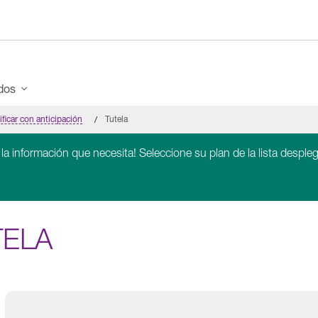
ados
ificar con anticipación
Tutela
 la información que necesita! Seleccione su plan de la lista despleg
TELA