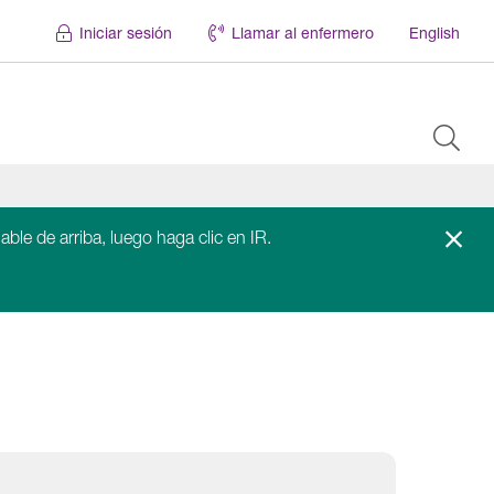
Iniciar sesión
Llamar al enfermero
English
able de arriba, luego haga clic en IR.