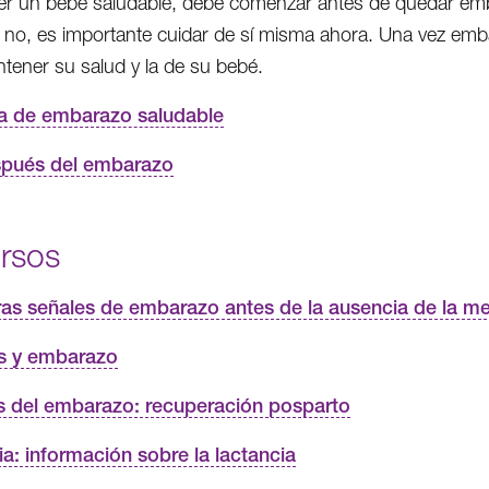
er un bebé saludable, debe comenzar antes de quedar em
 no, es importante cuidar de sí misma ahora. Una vez emba
tener su salud y la de su bebé.
a de embarazo saludable
pués del embarazo
rsos
ras señales de embarazo antes de la ausencia de la m
s y embarazo
 del embarazo: recuperación posparto
a: información sobre la lactancia