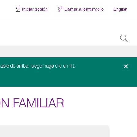
Iniciar sesión
Llamar al enfermero
English
able de arriba, luego haga clic en IR.
N FAMILIAR