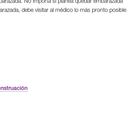
barazada. No importa si planea quedar embarazada
razada, debe visitar al médico lo más pronto posible
enstruación