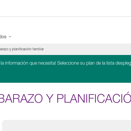
ados
razo y planificación familiar
 la información que necesita! Seleccione su plan de la lista despleg
ARAZO Y PLANIFICACIÓ