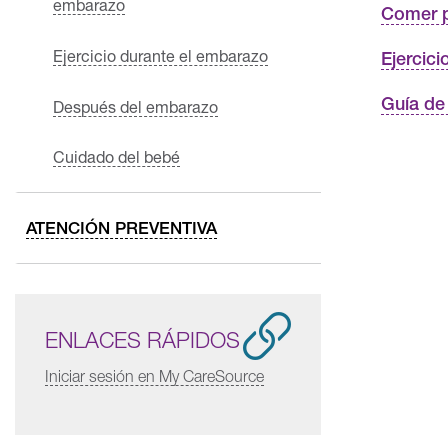
embarazo
Comer p
Ejercicio durante el embarazo
Ejercici
Guía de
Después del embarazo
Cuidado del bebé
ATENCIÓN PREVENTIVA
ENLACES RÁPIDOS
Iniciar sesión en My CareSource